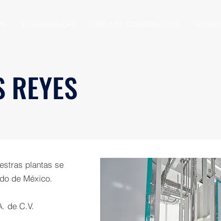
OS
SOSTENIBILIDAD
TABLA DE CONVERSIONES
SE PART
S REYES
stras plantas se
ado de México.
A. de C.V.